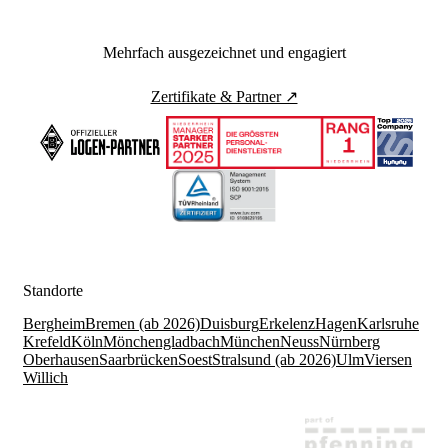
Mehrfach ausgezeichnet und engagiert
Zertifikate & Partner ↗
Standorte
Bergheim
Bremen (ab 2026)
Duisburg
Erkelenz
Hagen
Karlsruhe
Krefeld
Köln
Mönchengladbach
München
Neuss
Nürnberg
Oberhausen
Saarbrücken
Soest
Stralsund (ab 2026)
Ulm
Viersen
Willich
© Cichon Personalmanagement GmbH. Alle
Rechte vorbehalten.