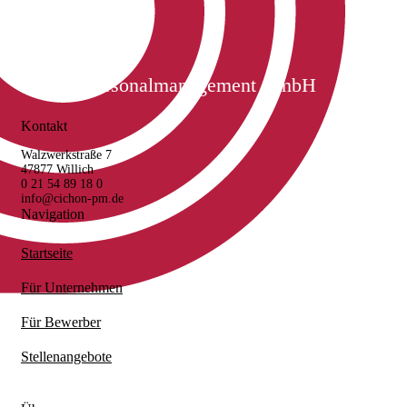
Cichon Personalmanagement GmbH
Kontakt
Walzwerkstraße 7
47877 Willich
0 21 54 89 18 0
info@cichon-pm.de
Navigation
Startseite
Für Unternehmen
Für Bewerber
Stellenangebote