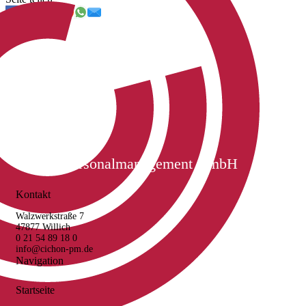
Cichon Personalmanagement GmbH
Kontakt
Walzwerkstraße 7
47877 Willich
0 21 54 89 18 0
info@cichon-pm.de
Navigation
Startseite