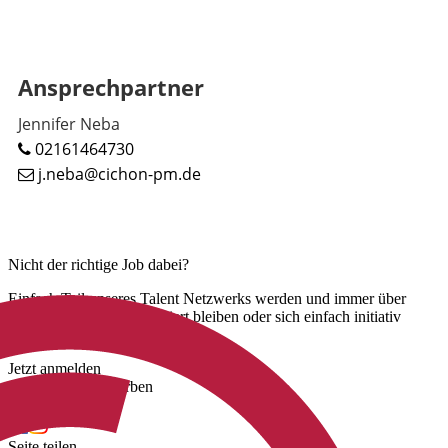
Ansprechpartner
Jennifer Neba
02161464730
j.neba@cichon-pm.de
Nicht der richtige Job dabei?
Einfach Teil unseres Talent Netzwerks werden und immer über
unsere neuen Jobs informiert bleiben oder sich einfach initiativ
bewerben.
Jetzt anmelden
Jetzt initiativ bewerben
Uns folgen
Seite teilen