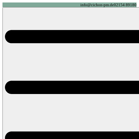
info@cichon-pm.de
02154 89180