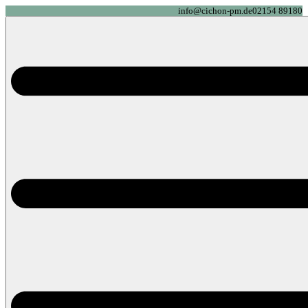
info@cichon-pm.de
02154 89180