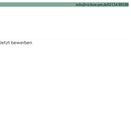
info@cichon-pm.de
02154 89180
Jetzt bewerben