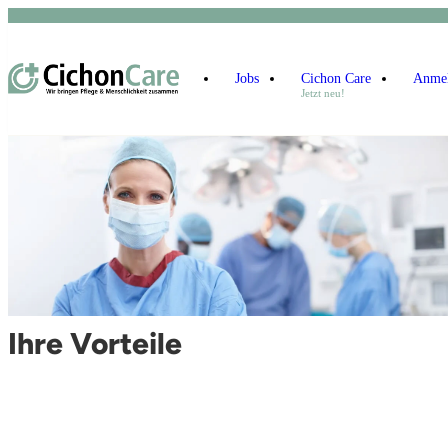
Jobs
Cichon Care
Anme
Jetzt neu!
Ihre Vorteile