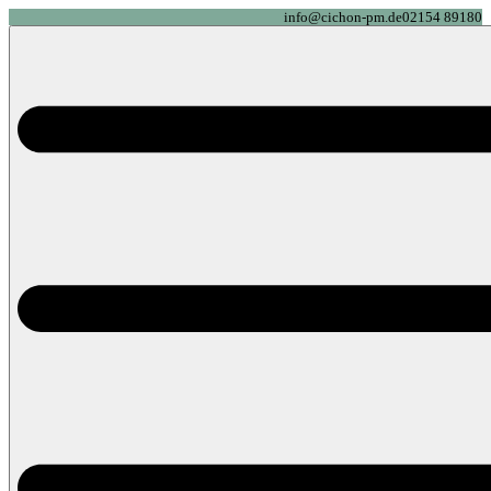
info@cichon-pm.de
02154 89180