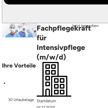
Jetzt bewerben
Fachpflegekraft
für
Intensivpflege
(m/w/d)
Ihre Vorteile
30 Urlaubstage
Startdatum
01.12.2025