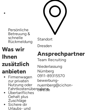
Persönliche
Betreuung &
schnelle
Standort
Rückmeldung
Dresden
Was wir
Ansprechpartner
Ihnen
Team Recruiting
zusätzlich
Niederlassung
anbieten
Nürnberg
0911-89315570
Firmenwagen
bewerbung-
zur privaten
Nutzung oder
nuernberg@cichon-
Fahrtkostenübernahme
care.de
Übertarifliches
Gehalt plus
Zuschläge
Sichere dir
Urlaubs- und