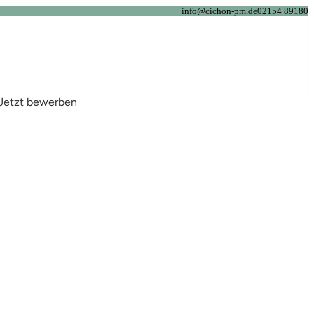
info@cichon-pm.de
02154 89180
Jetzt bewerben