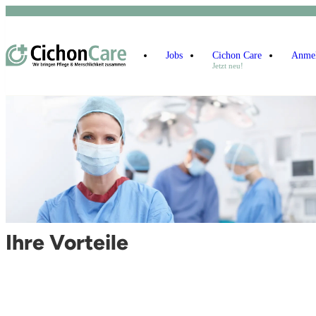
Jobs
Cichon Care
Anme
Jetzt neu!
Ihre Vorteile