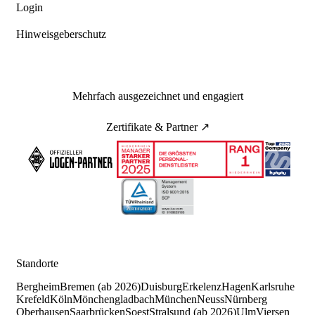
Login
Hinweisgeberschutz
Mehrfach ausgezeichnet und engagiert
Zertifikate & Partner ↗
Standorte
Bergheim
Bremen (ab 2026)
Duisburg
Erkelenz
Hagen
Karlsruhe
Krefeld
Köln
Mönchengladbach
München
Neuss
Nürnberg
Oberhausen
Saarbrücken
Soest
Stralsund (ab 2026)
Ulm
Viersen