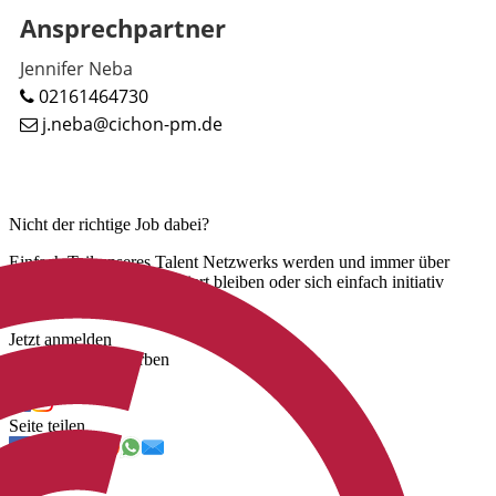
Ansprechpartner
Jennifer Neba
02161464730
j.neba@cichon-pm.de
Nicht der richtige Job dabei?
Einfach Teil unseres Talent Netzwerks werden und immer über
unsere neuen Jobs informiert bleiben oder sich einfach initiativ
bewerben.
Jetzt anmelden
Jetzt initiativ bewerben
Uns folgen
Seite teilen