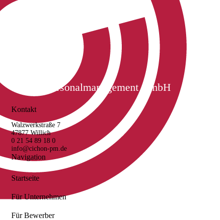
Cichon Personalmanagement GmbH
Kontakt
Walzwerkstraße 7
47877 Willich
0 21 54 89 18 0
info@cichon-pm.de
Navigation
Startseite
Für Unternehmen
Für Bewerber