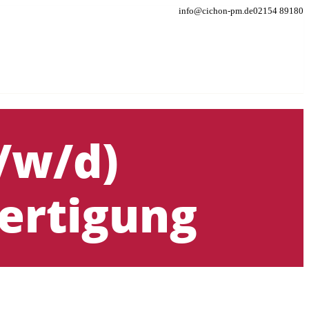
info@cichon-pm.de
02154 89180
/w/d)
ertigung