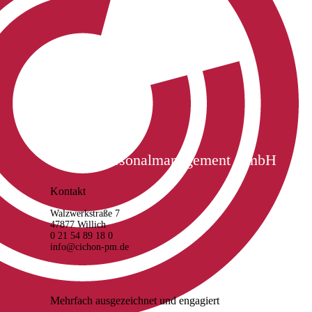
Cichon Personalmanagement GmbH
Kontakt
Walzwerkstraße 7
47877 Willich
0 21 54 89 18 0
info@cichon-pm.de
Mehrfach ausgezeichnet und engagiert