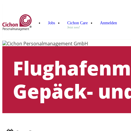
Jobs
Cichon Care
Anmelden
Jetzt neu!
Flughafenmi
Gepäck- und