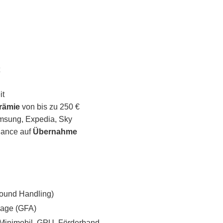
it
rämie
von bis zu 250 €
amsung, Expedia, Sky
Chance auf
Übernahme
ound Handling)
lage (GFA)
 Minimobil, GPU, Förderband