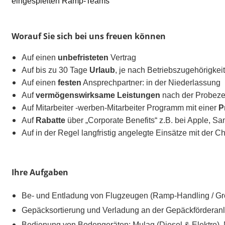
eingespielten Ramp-Teams
Worauf Sie sich bei uns freuen können
Auf einen
unbefristeten
Vertrag
Auf bis zu 30 Tage
Urlaub
, je nach Betriebszugehörigkeit
Auf einen
festen
Ansprechpartner: in der Niederlassung
Auf
vermögenswirksame Leistungen
nach der Probeze
Auf Mitarbeiter -werben-Mitarbeiter Programm mit einer
P
Auf
Rabatte
über „Corporate Benefits“ z.B. bei Apple, S
Auf in der Regel langfristig angelegte Einsätze mit der 
Ihre Aufgaben
Be- und Entladung von Flugzeugen (Ramp-Handling / Gr
Gepäcksortierung und Verladung an der Gepäckförderan
Bedienung von Bodengeräten: Mulag (Diesel & Elektro),