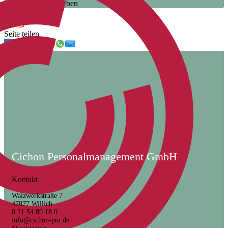
Jetzt initiativ bewerben
Uns folgen
Seite teilen
Cichon Personalmanagement GmbH
Kontakt
Walzwerkstraße 7
47877 Willich
0 21 54 89 18 0
info@cichon-pm.de