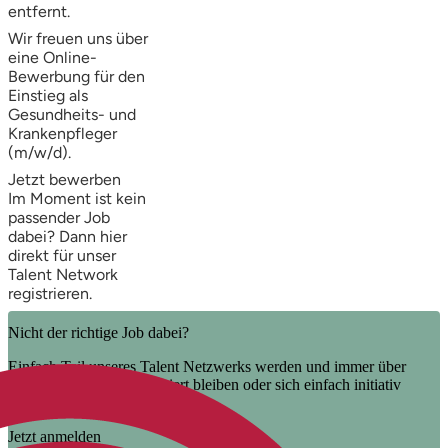
entfernt.
Wir freuen uns über
eine Online-
Bewerbung für den
Einstieg als
Gesundheits- und
Krankenpfleger
(m/w/d).
Jetzt bewerben
Im Moment ist kein
passender Job
dabei? Dann
hier
direkt
für unser
Talent Network
registrieren.
Nicht der richtige Job dabei?
Einfach Teil unseres Talent Netzwerks werden und immer über
unsere neuen Jobs informiert bleiben oder sich einfach initiativ
bewerben.
Jetzt anmelden