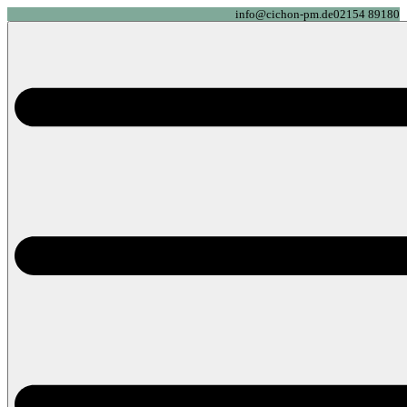
info@cichon-pm.de
02154 89180