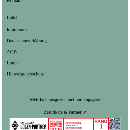
Kontakt
Links
Impressum
Datenschutzerklärung
AGB
Login
Hinweisgeberschutz
Mehrfach ausgezeichnet und engagiert
Zertifikate & Partner ↗