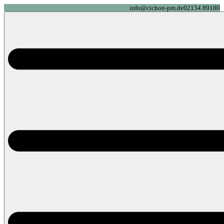
info@cichon-pm.de
02154 89180