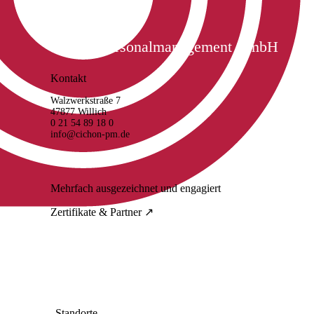
Cichon Personalmanagement GmbH
Kontakt
Walzwerkstraße 7
47877 Willich
0 21 54 89 18 0
info@cichon-pm.de
Mehrfach ausgezeichnet und engagiert
Zertifikate & Partner ↗
Standorte