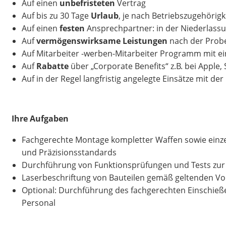
Auf einen
unbefristeten
Vertrag
Auf bis zu 30 Tage
Urlaub
, je nach Betriebszugehörigk
Auf einen
festen
Ansprechpartner: in der Niederlass
Auf
vermögenswirksame Leistungen
nach der Probe
Auf Mitarbeiter -werben-Mitarbeiter Programm mit e
Auf
Rabatte
über „Corporate Benefits“ z.B. bei Apple,
Auf in der Regel langfristig angelegte Einsätze mit de
Ihre Aufgaben
Fachgerechte Montage kompletter Waffen sowie einze
und Präzisionsstandards
Durchführung von Funktionsprüfungen und Tests zur S
Laserbeschriftung von Bauteilen gemäß geltenden Vo
Optional: Durchführung des fachgerechten Einschieße
Personal