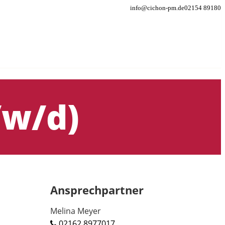
info@cichon-pm.de
02154 89180
/w/d)
Ansprechpartner
Melina Meyer
02162 8977017