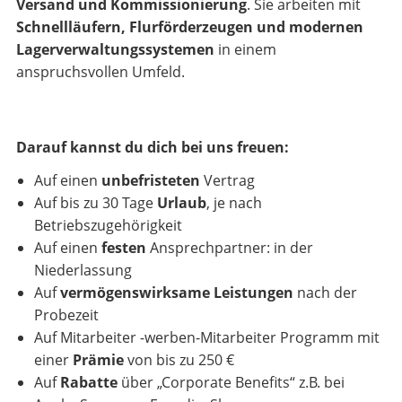
Versand und Kommissionierung
. Sie arbeiten mit
Schnellläufern, Flurförderzeugen und modernen
Lagerverwaltungssystemen
in einem
anspruchsvollen Umfeld.
Darauf kannst du dich bei uns freuen:
Auf einen
unbefristeten
Vertrag
Auf bis zu 30 Tage
Urlaub
, je nach
Betriebszugehörigkeit
Auf einen
festen
Ansprechpartner: in der
Niederlassung
Auf
vermögenswirksame Leistungen
nach der
Probezeit
Auf Mitarbeiter -werben-Mitarbeiter Programm mit
einer
Prämie
von bis zu 250 €
Auf
Rabatte
über „Corporate Benefits“ z.B. bei