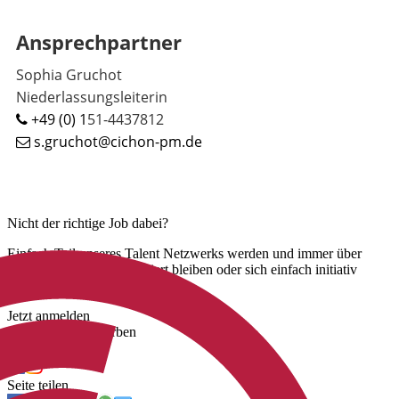
Ansprechpartner
Sophia Gruchot
Niederlassungsleiterin
+49 (0) 1
51-4437812
s.gruchot@cichon-pm.de
Nicht der richtige Job dabei?
Einfach Teil unseres Talent Netzwerks werden und immer über
unsere neuen Jobs informiert bleiben oder sich einfach initiativ
bewerben.
Jetzt anmelden
Jetzt initiativ bewerben
Uns folgen
Seite teilen