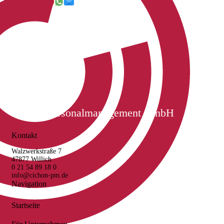
Cichon Personalmanagement GmbH
Kontakt
Walzwerkstraße 7
47877 Willich
0 21 54 89 18 0
info@cichon-pm.de
Navigation
Startseite