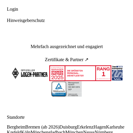
Login
Hinweisgeberschutz
Mehrfach ausgezeichnet und engagiert
Zertifikate & Partner ↗
Standorte
Bergheim
Bremen (ab 2026)
Duisburg
Erkelenz
Hagen
Karlsruhe
Krefeld
Köln
Mönchengladbach
München
Neuss
Nürnberg