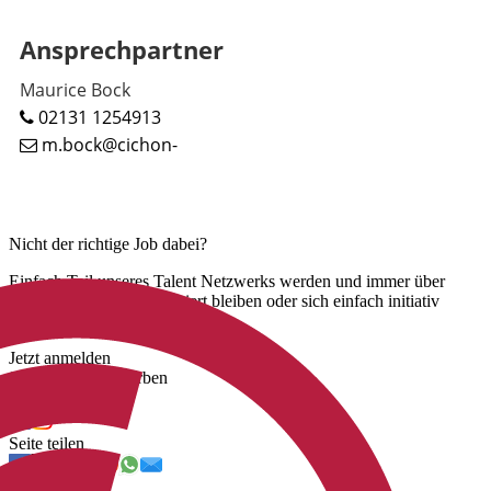
Ansprechpartner
Maurice Bock
02131 1254913
m.bock@cichon-
Nicht der richtige Job dabei?
Einfach Teil unseres Talent Netzwerks werden und immer über
unsere neuen Jobs informiert bleiben oder sich einfach initiativ
bewerben.
Jetzt anmelden
Jetzt initiativ bewerben
Uns folgen
Seite teilen