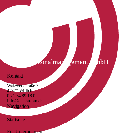
Cichon Personalmanagement GmbH
Kontakt
Walzwerkstraße 7
47877 Willich
0 21 54 89 18 0
info@cichon-pm.de
Navigation
Startseite
Für Unternehmen