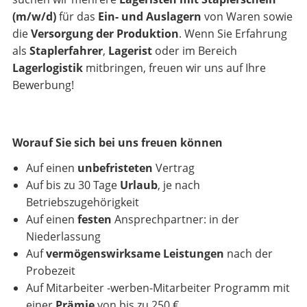
(m/w/d)
für das
Ein- und Auslagern
von Waren sowie
die
Versorgung der Produktion
. Wenn Sie Erfahrung
als
Staplerfahrer
,
Lagerist
oder im Bereich
Lagerlogistik
mitbringen, freuen wir uns auf Ihre
Bewerbung!
Worauf Sie sich bei uns freuen können
Auf einen
unbefristeten
Vertrag
Auf bis zu 30 Tage
Urlaub
, je nach
Betriebszugehörigkeit
Auf einen
festen
Ansprechpartner: in der
Niederlassung
Auf
vermögenswirksame Leistungen
nach der
Probezeit
Auf Mitarbeiter -werben-Mitarbeiter Programm mit
einer
Prämie
von bis zu 250 €