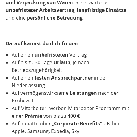
und Verpackung von Waren
. Sie erwartet ein
unbefristeter Arbeitsvertrag
,
langfristige Einsätze
und eine
persönliche Betreuung
.
Darauf kannst du dich freuen
Auf einen
unbefristeten
Vertrag
Auf bis zu 30 Tage
Urlaub
, je nach
Betriebszugehörigkeit
Auf einen
festen Ansprechpartner
in der
Niederlassung
Auf vermögenswirksame
Leistungen
nach der
Probezeit
Auf Mitarbeiter -werben-Mitarbeiter Programm mit
einer
Prämie
von bis zu 400 €
Auf Rabatte über
„Corporate Benefits“
z.B. bei
Apple, Samsung, Expedia, Sky