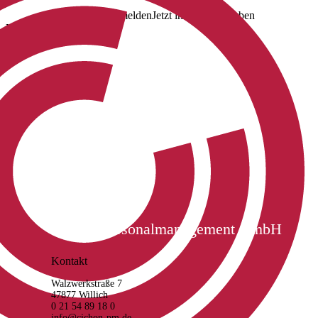
Jetzt anmelden
Jetzt initiativ bewerben
Uns folgen
Cichon Personalmanagement GmbH
Kontakt
Walzwerkstraße 7
47877 Willich
0 21 54 89 18 0
info@cichon-pm.de