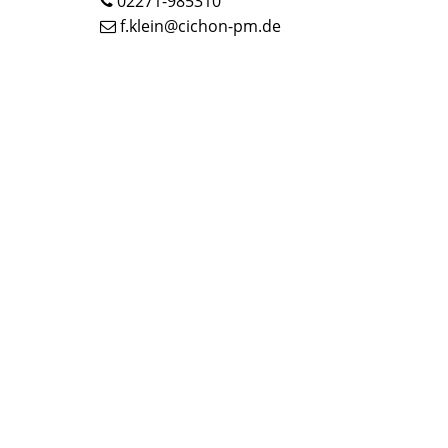
02271-985310
f.klein@cichon-pm.de