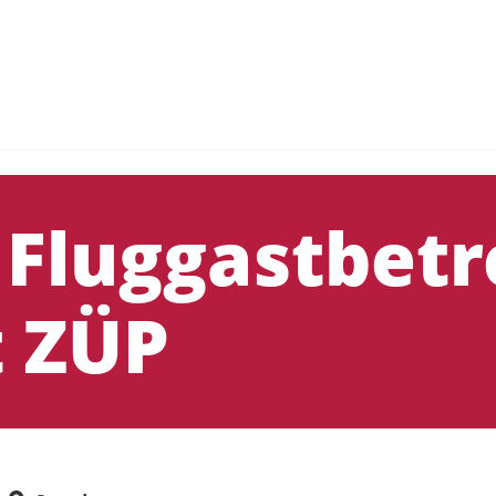
 Fluggastbet
t ZÜP