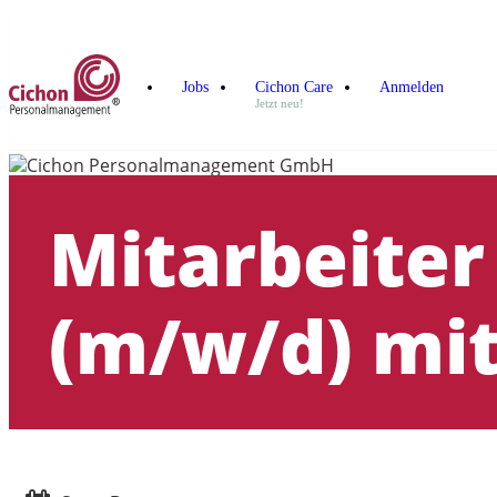
Jobs
Cichon Care
Anmelden
Jetzt neu!
Mitarbeiter
(m/w/d) mi