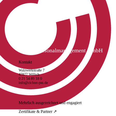
Cichon Personalmanagement GmbH
Kontakt
Walzwerkstraße 7
47877 Willich
0 21 54 89 18 0
info@cichon-pm.de
Mehrfach ausgezeichnet und engagiert
Zertifikate & Partner ↗