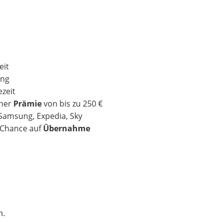
eit
ung
zeit
iner
Prämie
von bis zu 250 €
 Samsung, Expedia, Sky
r Chance auf
Übernahme
n.