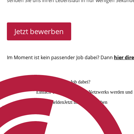
senden Sie uns Ihren Lebenslauf in nur wenigen Sekund
Jetzt bewerben
Im Moment ist kein passender Job dabei? Dann
hier dir
Nicht der richtige Job dabei?
Einfach Teil unseres Talent Netzwerks werden und i
Jetzt anmelden
Jetzt initiativ bewerben
Uns folgen