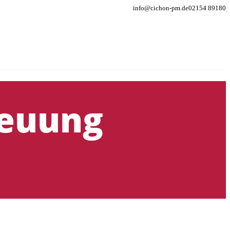
info@cichon-pm.de
02154 89180
reuung