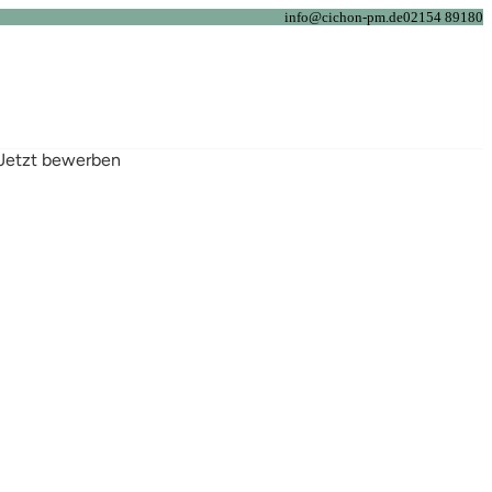
info@cichon-pm.de
02154 89180
Jetzt bewerben