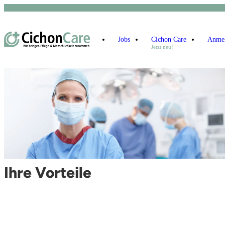
Jobs
Cichon Care
Anme
Jetzt neu!
Ihre Vorteile