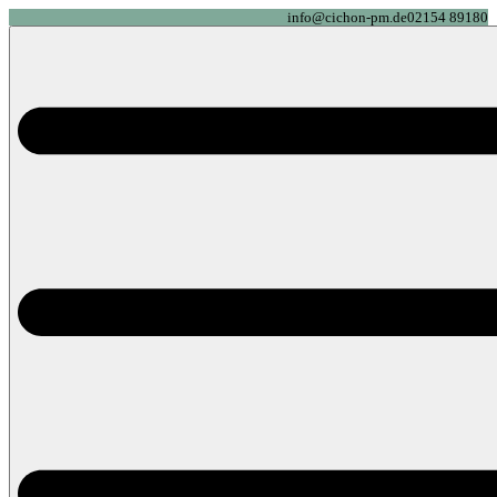
info@cichon-pm.de
02154 89180