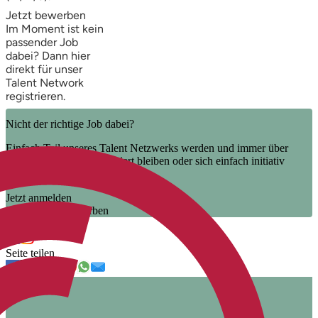
Jetzt bewerben
Im Moment ist kein
passender Job
dabei? Dann
hier
direkt
für unser
Talent Network
registrieren.
Nicht der richtige Job dabei?
Einfach Teil unseres Talent Netzwerks werden und immer über
unsere neuen Jobs informiert bleiben oder sich einfach initiativ
bewerben.
Jetzt anmelden
Jetzt initiativ bewerben
Uns folgen
Seite teilen