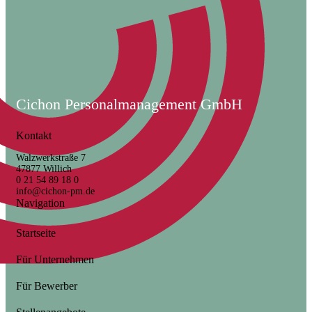
Cichon Personalmanagement GmbH
Kontakt
Walzwerkstraße 7
47877 Willich
0 21 54 89 18 0
info@cichon-pm.de
Navigation
Startseite
Für Unternehmen
Für Bewerber