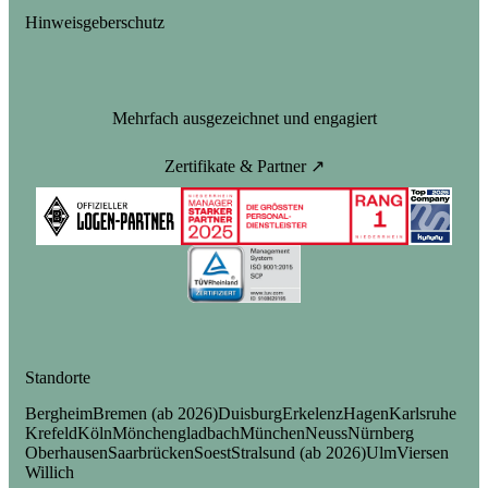
Hinweisgeberschutz
Mehrfach ausgezeichnet und engagiert
Zertifikate & Partner ↗
Standorte
Bergheim
Bremen (ab 2026)
Duisburg
Erkelenz
Hagen
Karlsruhe
Krefeld
Köln
Mönchengladbach
München
Neuss
Nürnberg
Oberhausen
Saarbrücken
Soest
Stralsund (ab 2026)
Ulm
Viersen
Willich