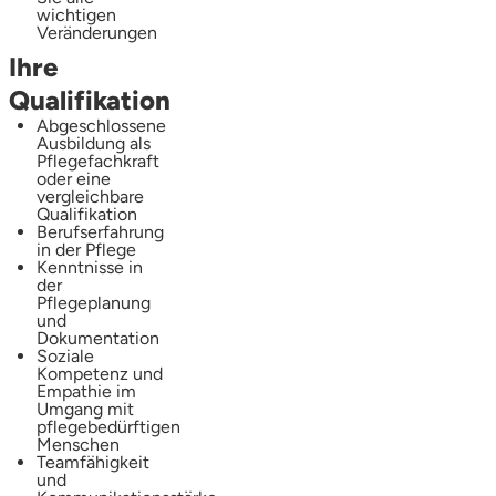
wichtigen
Veränderungen
Ihre
Qualifikation
Abgeschlossene
Ausbildung als
Pflegefachkraft
oder eine
vergleichbare
Qualifikation
Berufserfahrung
in der Pflege
Kenntnisse in
der
Pflegeplanung
und
Dokumentation
Soziale
Kompetenz und
Empathie im
Umgang mit
pflegebedürftigen
Menschen
Teamfähigkeit
und