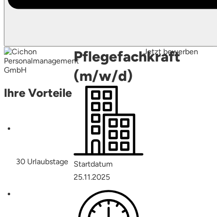
Jetzt bewerben
Pflegefachkraft
(m/w/d)
Ihre Vorteile
30 Urlaubstage
Startdatum
25.11.2025