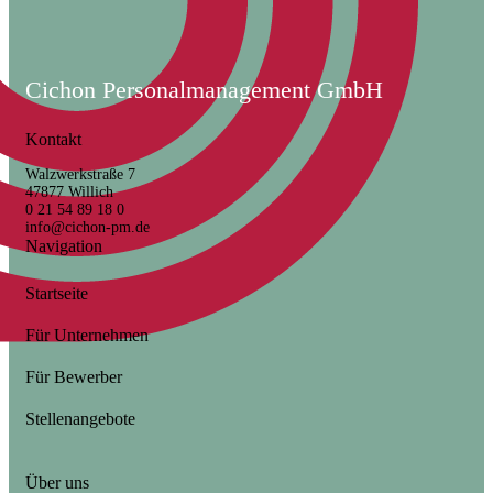
Cichon Personalmanagement GmbH
Kontakt
Walzwerkstraße 7
47877 Willich
0 21 54 89 18 0
info@cichon-pm.de
Navigation
Startseite
Für Unternehmen
Für Bewerber
Stellenangebote
Über uns