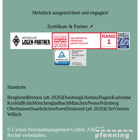
Mehrfach ausgezeichnet und engagiert
Zertifikate & Partner ↗
Standorte
Bergheim
Bremen (ab 2026)
Duisburg
Erkelenz
Hagen
Karlsruhe
Krefeld
Köln
Mönchengladbach
München
Neuss
Nürnberg
Oberhausen
Saarbrücken
Soest
Stralsund (ab 2026)
Ulm
Viersen
Willich
© Cichon Personalmanagement GmbH. Alle
Rechte vorbehalten.