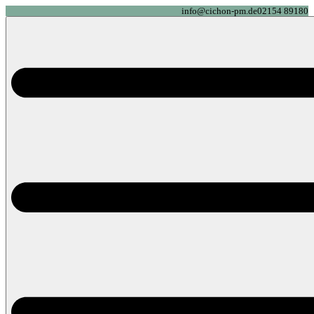
info@cichon-pm.de
02154 89180