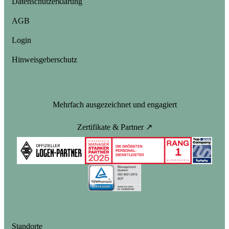
Datenschutzerklärung
AGB
Login
Hinweisgeberschutz
Mehrfach ausgezeichnet und engagiert
Zertifikate & Partner ↗
Standorte