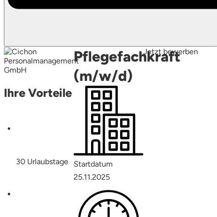
Jetzt bewerben
Pflegefachkraft
(m/w/d)
Ihre Vorteile
30 Urlaubstage
Startdatum
25.11.2025