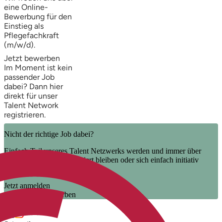
eine Online-
Bewerbung für den
Einstieg als
Pflegefachkraft
(m/w/d).
Jetzt bewerben
Im Moment ist kein
passender Job
dabei? Dann
hier
direkt
für unser
Talent Network
registrieren.
Nicht der richtige Job dabei?
Einfach Teil unseres Talent Netzwerks werden und immer über
unsere neuen Jobs informiert bleiben oder sich einfach initiativ
bewerben.
Jetzt anmelden
Jetzt initiativ bewerben
Uns folgen