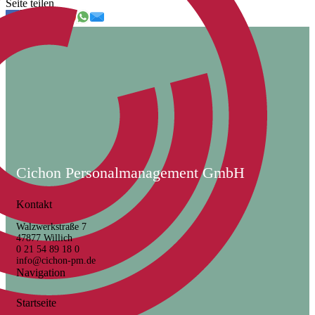
Seite teilen
Cichon Personalmanagement GmbH
Kontakt
Walzwerkstraße 7
47877 Willich
0 21 54 89 18 0
info@cichon-pm.de
Navigation
Startseite