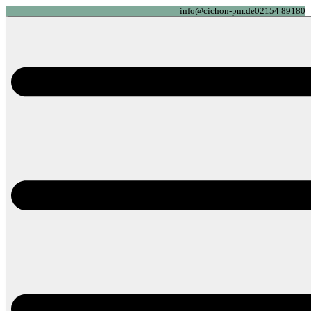
info@cichon-pm.de
02154 89180