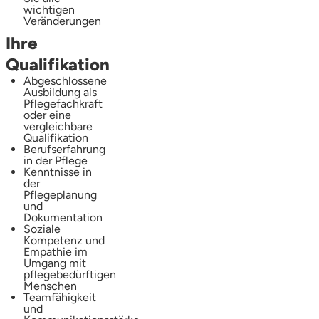
wichtigen
Veränderungen
Ihre
Qualifikation
Abgeschlossene
Ausbildung als
Pflegefachkraft
oder eine
vergleichbare
Qualifikation
Berufserfahrung
in der Pflege
Kenntnisse in
der
Pflegeplanung
und
Dokumentation
Soziale
Kompetenz und
Empathie im
Umgang mit
pflegebedürftigen
Menschen
Teamfähigkeit
und