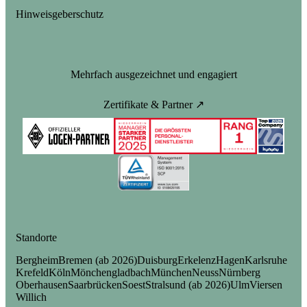
Hinweisgeberschutz
Mehrfach ausgezeichnet und engagiert
Zertifikate & Partner ↗
Standorte
Bergheim
Bremen (ab 2026)
Duisburg
Erkelenz
Hagen
Karlsruhe
Krefeld
Köln
Mönchengladbach
München
Neuss
Nürnberg
Oberhausen
Saarbrücken
Soest
Stralsund (ab 2026)
Ulm
Viersen
Willich