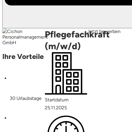
Jetzt bewerben
Pflegefachkraft
(m/w/d)
Ihre Vorteile
30 Urlaubstage
Startdatum
25.11.2025