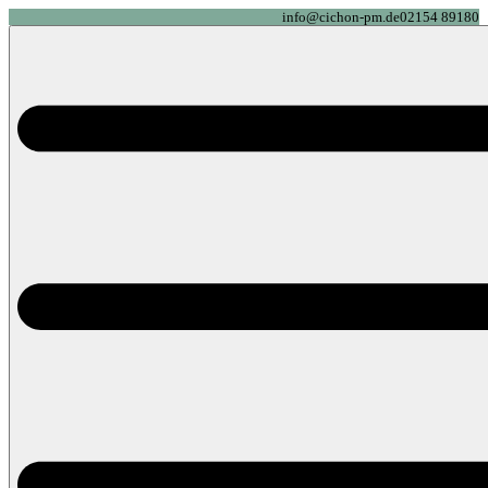
info@cichon-pm.de
02154 89180