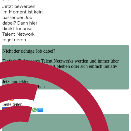
Jetzt bewerben
Im Moment ist kein
passender Job
dabei? Dann
hier
direkt
für unser
Talent Network
registrieren.
Nicht der richtige Job dabei?
Einfach Teil unseres Talent Netzwerks werden und immer über
unsere neuen Jobs informiert bleiben oder sich einfach initiativ
bewerben.
Jetzt anmelden
Jetzt initiativ bewerben
Uns folgen
Seite teilen