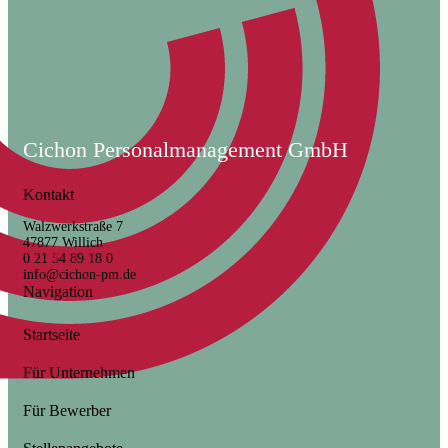
Cichon Personalmanagement GmbH
Kontakt
Walzwerkstraße 7
47877 Willich
0 21 54 89 18 0
info@cichon-pm.de
Navigation
Startseite
Für Unternehmen
Für Bewerber