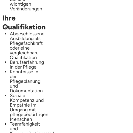
wichtigen
Veränderungen
Ihre
Qualifikation
Abgeschlossene
Ausbildung als
Pflegefachkraft
oder eine
vergleichbare
Qualifikation
Berufserfahrung
in der Pflege
Kenntnisse in
der
Pflegeplanung
und
Dokumentation
Soziale
Kompetenz und
Empathie im
Umgang mit
pflegebedürftigen
Menschen
Teamfähigkeit
und