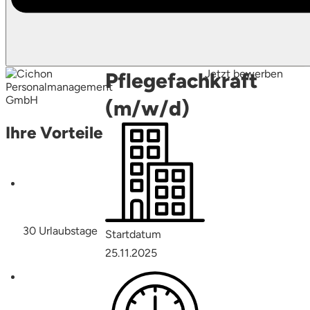
Jetzt bewerben
Pflegefachkraft
(m/w/d)
Ihre Vorteile
30 Urlaubstage
Startdatum
25.11.2025