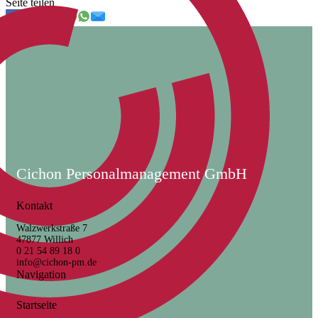
Seite teilen
Cichon Personalmanagement GmbH
Kontakt
Walzwerkstraße 7
47877 Willich
0 21 54 89 18 0
info@cichon-pm.de
Navigation
Startseite