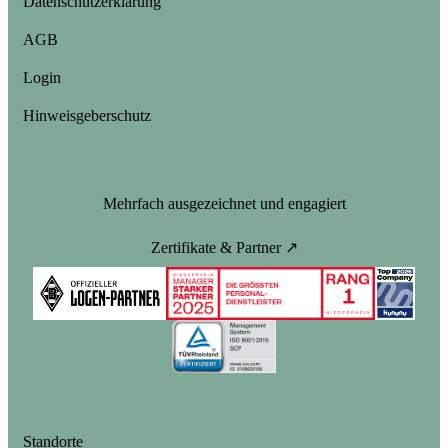
Datenschutzerklärung
AGB
Login
Hinweisgeberschutz
Mehrfach ausgezeichnet und engagiert
Zertifikate & Partner ↗
Standorte