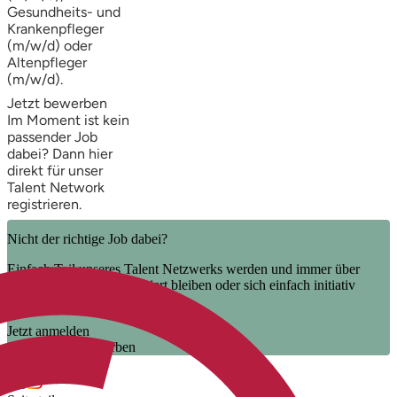
Gesundheits- und
Krankenpfleger
(m/w/d) oder
Altenpfleger
(m/w/d).
Jetzt bewerben
Im Moment ist kein
passender Job
dabei? Dann
hier
direkt
für unser
Talent Network
registrieren.
Nicht der richtige Job dabei?
Einfach Teil unseres Talent Netzwerks werden und immer über
unsere neuen Jobs informiert bleiben oder sich einfach initiativ
bewerben.
Jetzt anmelden
Jetzt initiativ bewerben
Uns folgen