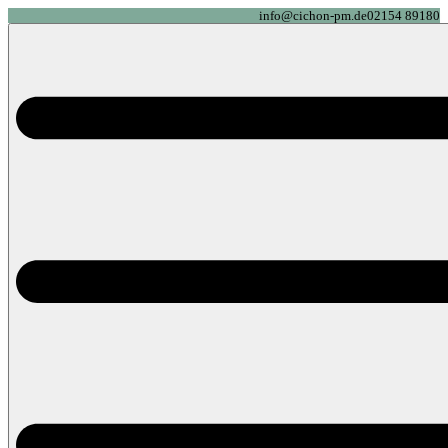
info@cichon-pm.de
02154 89180