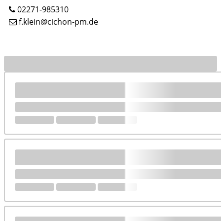
02271-985310
f.klein@cichon-pm.de