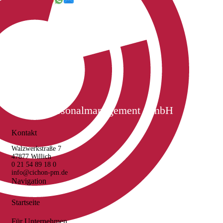
Cichon Personalmanagement GmbH
Kontakt
Walzwerkstraße 7
47877 Willich
0 21 54 89 18 0
info@cichon-pm.de
Navigation
Startseite
Für Unternehmen